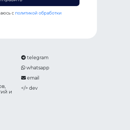
шаюсь c
политикой обработки
telegram
whatsapp
email
в,
</> dev
тий и