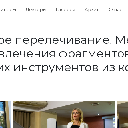
минары
Лекторы
Галерея
Архив
О нас
ое перелечивание. М
звлечения фрагменто
х инструментов из 